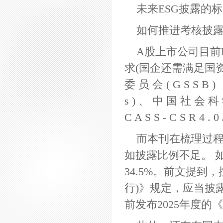
未来ESG披露的
如何推进考核披
A股上市公司目前
求(国企还需满足国资委
委 员 会 ( G S S B ) 
s ) 、 中 国 社 会 
C A S S - C S R 4 . 
而本刊在梳理过程
如披露比例不足。 如
34.5%。前文提
行)》规定，应当披露
前发布2025年度的