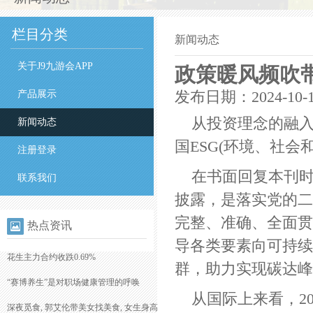
栏目分类
新闻动态
关于J9九游会APP
政策暖风频吹
产品展示
发布日期：2024-10-
从投资理念的融
新闻动态
国ESG(环境、社
注册登录
在书面回复本刊时
联系我们
披露，是落实党的二
完整、准确、全面贯
热点资讯
导各类要素向可持续
花生主力合约收跌0.69%
群，助力实现碳达
“赛博养生”是对职场健康管理的呼唤
从国际上来看，20
深夜觅食, 郭艾伦带美女找美食, 女生身高